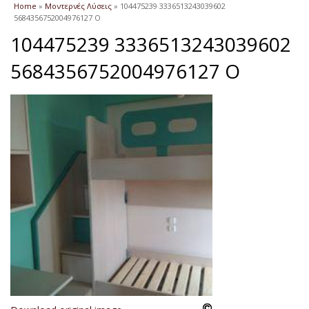
You are here
Home
»
Μοντερνές Λύσεις
» 104475239 3336513243039602
5684356752004976127 O
104475239 3336513243039602
5684356752004976127 O