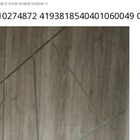
74872 4193818540401060049 O
10274872 4193818540401060049 