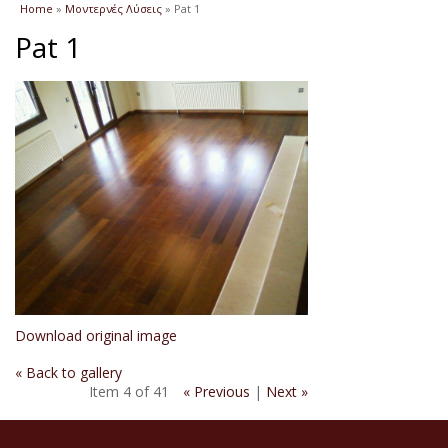
You are here
Home
»
Μοντερνές Λύσεις
» Pat 1
Pat 1
Download original image
« Back to gallery
Item 4 of 41
« Previous
|
Next »