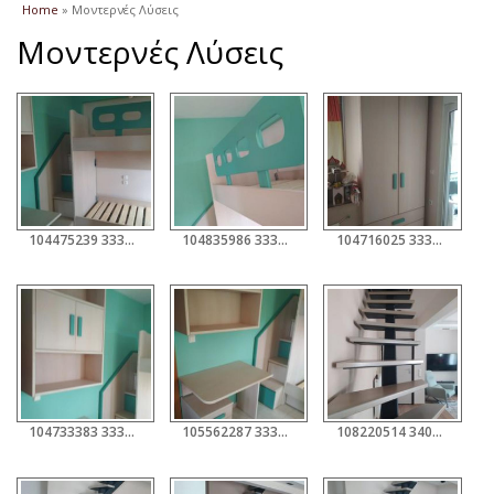
You are here
Home
» Μοντερνές Λύσεις
Μοντερνές Λύσεις
104475239 3336513243039602 5684356752004976127 O
104835986 3336517393039187 6662370934180923129 O
104716025 3336515296372730 571462220416374334 O
104733383 3336513576372902 5841200075263213643 O
105562287 3336513933039533 3364746427678806778 O
108220514 3403849599639299 6520406675513669316 O