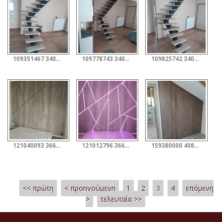
109351467 3403848976306028 2534767619174373397 O
109778743 3403849422972650 105913318414966368 O
109825742 3403849209639338 3933896529607541212 O
121040093 3664160510274872 4193818540401060049 O
121012796 3664161890274734 6819722207976672047 O
159380000 4087907371233515 851071693054077482 N
Pages
<< πρώτη
< προηγούμενη
1
2
3
4
επόμενη
>
τελευταία >>